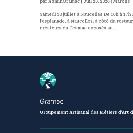
par
AdminGramac
|
Juil 20, 2026
|
Marché
Samedi 18 juillet à Naucelles De 10h à 17h
l’esplanade, à Naucelles, à côté du resta
créateurs du Gramac exposés au...
Gramac
Groupement Artisanal des Métiers d’Art d