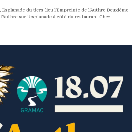
, Esplanade du tiers-lieu l’Empreinte de l’Authre Deuxième
l’Authre sur l’esplanade à côté du restaurant Chez