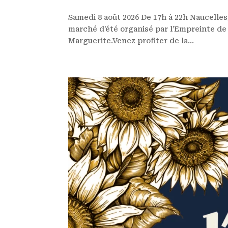
Samedi 8 août 2026 De 17h à 22h Naucelles
marché d’été organisé par l’Empreinte de 
Marguerite.Venez profiter de la...