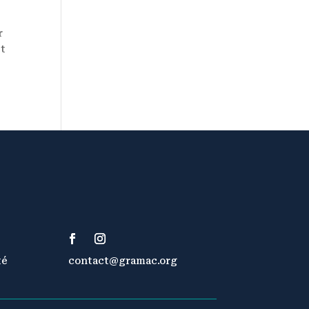
r
et
té
contact@gramac.org