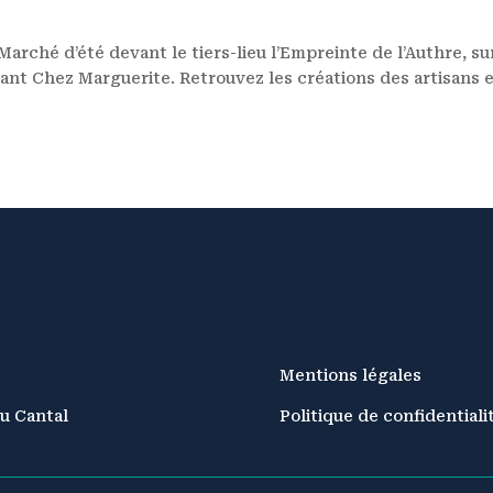
 Marché d’été devant le tiers-lieu l’Empreinte de l’Authre, su
urant Chez Marguerite. Retrouvez les créations des artisans 
Mentions légales
u Cantal
Politique de confidentiali